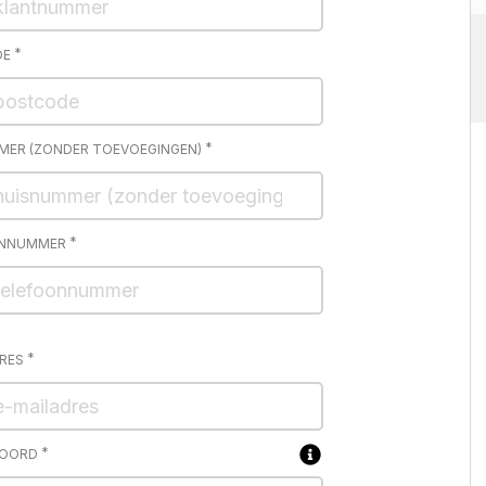
*
DE
*
MER (ZONDER TOEVOEGINGEN)
*
ONNUMMER
*
DRES
*
OORD