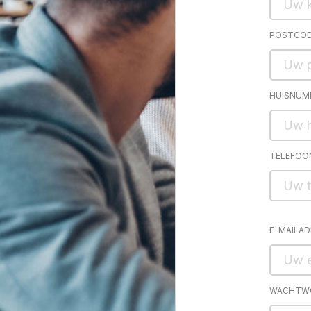
POSTCO
HUISNUM
TELEFO
E-MAILA
WACHTW